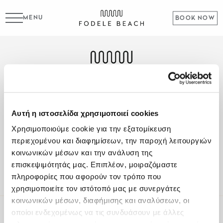
MENU
BOOK NOW
Fodele Beach & Water Park Resort P.O. BOX 1354
Heraklion 71500 Crete, Greece
Αυτή η ιστοσελίδα χρησιμοποιεί cookies
Χρησιμοποιούμε cookie για την εξατομίκευση
Tel
:
+30 2810 522000
περιεχομένου και διαφημίσεων, την παροχή λειτουργιών
Email
:
fodele@fodelebeach.gr
κοινωνικών μέσων και την ανάλυση της
επισκεψιμότητάς μας. Επιπλέον, μοιραζόμαστε
Get directions
πληροφορίες που αφορούν τον τρόπο που
χρησιμοποιείτε τον ιστότοπό μας με συνεργάτες
κοινωνικών μέσων, διαφήμισης και αναλύσεων, οι
οποίοι ενδεχομένως να τις συνδυάσουν με άλλες