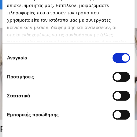
Read more
επισκεψιμότητάς μας. Επιπλέον, μοιραζόμαστε
πληροφορίες που αφορούν τον τρόπο που
χρησιμοποιείτε τον ιστότοπό μας με συνεργάτες
κοινωνικών μέσων, διαφήμισης και αναλύσεων, οι
οποίοι ενδεχομένως να τις συνδυάσουν με άλλες
πληροφορίες που τους έχετε παραχωρήσει ή τις οποίες
έχουν συλλέξει σε σχέση με την από μέρους σας χρήση
Επιλογή
των υπηρεσιών τους.
Αναγκαία
συγκατάθεσης
Προτιμήσεις
Στατιστικά
Εμπορικής προώθησης
Frankie Beach Club