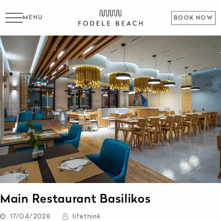
MENU
BOOK NOW
Main Restaurant Basilikos
17/04/2026
lifethink