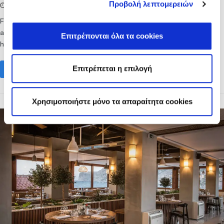
Προβολή λεπτομερειών
17/04/2026
lifethink
Frankie Beach Club* offers a selection of drinks and snacks
and is an ideal quick break for all those guests enjoying the
Επιτρέπονται όλα τα cookies
hot sun and the beautiful sea view. * weather permitting
Επιτρέπεται η επιλογή
Read more
Χρησιμοποιήστε μόνο τα απαραίτητα cookies