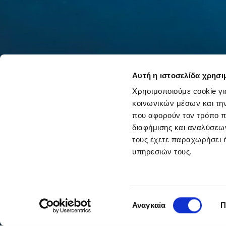
Αυτή η ιστοσελίδα χρησι
Χρησιμοποιούμε cookie γι
κοινωνικών μέσων και τη
που αφορούν τον τρόπο π
διαφήμισης και αναλύσεων
τους έχετε παραχωρήσει ή
υπηρεσιών τους.
Scuba Diving (with ext
Επιλογή
Αναγκαία
Π
συγκατάθεσης