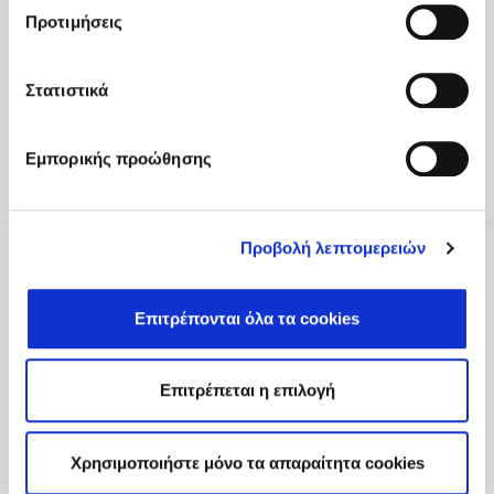
Fodele Beach & Water Park Resort P.O. BOX 1354
Προτιμήσεις
Heraklion 71500 Crete, Greece
Στατιστικά
Tel
:
+30 2810 522000
Email
:
fodele@fodelebeach.gr
Εμπορικής προώθησης
Get directions
Προβολή λεπτομερειών
Be part of our world
Επιτρέπονται όλα τα cookies
To receive updates about exclusive
experiences, offers and more, please register
your interest.
Επιτρέπεται η επιλογή
Sign Up
Χρησιμοποιήστε μόνο τα απαραίτητα cookies