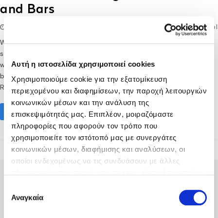
and Bars
21/01/2022
lifethink
Gastronomy - Culinary
,
Hotel
Whatever the reasons that brought you to Crete this
summer, you will discover a carefree haven of natural
Αυτή η ιστοσελίδα χρησιμοποιεί cookies
wonder, matchless hospitality, heritage, and contemporary
bliss when you stay at Fodele Beach & Water Park Holiday
Χρησιμοποιούμε cookie για την εξατομίκευση
Resort. The all-inclusive heaven perched…
περιεχομένου και διαφημίσεων, την παροχή λειτουργιών
κοινωνικών μέσων και την ανάλυση της
Read More
επισκεψιμότητάς μας. Επιπλέον, μοιραζόμαστε
πληροφορίες που αφορούν τον τρόπο που
χρησιμοποιείτε τον ιστότοπό μας με συνεργάτες
κοινωνικών μέσων, διαφήμισης και αναλύσεων, οι
οποίοι ενδεχομένως να τις συνδυάσουν με άλλες
πληροφορίες που τους έχετε παραχωρήσει ή τις οποίες
έχουν συλλέξει σε σχέση με την από μέρους σας χρήση
Επιλογή
των υπηρεσιών τους.
Αναγκαία
συγκατάθεσης