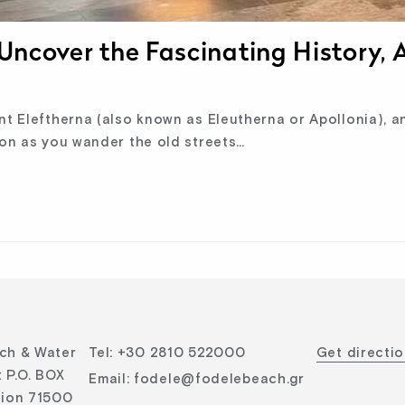
: Uncover the Fascinating History
nt Eleftherna (also known as Eleutherna or Apollonia), an
ion as you wander the old streets…
ch & Water
Tel
:
+30 2810 522000
Get directi
 P.O. BOX
Email
:
fodele@fodelebeach.gr
lion 71500