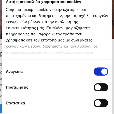
Αυτή η ιστοσελίδα χρησιμοποιεί cookies
Χρησιμοποιούμε cookie για την εξατομίκευση
περιεχομένου και διαφημίσεων, την παροχή λειτουργιών
κοινωνικών μέσων και την ανάλυση της
επισκεψιμότητάς μας. Επιπλέον, μοιραζόμαστε
πληροφορίες που αφορούν τον τρόπο που
χρησιμοποιείτε τον ιστότοπό μας με συνεργάτες
κοινωνικών μέσων, διαφήμισης και αναλύσεων, οι
Taste the authentic: Crete’s PDO &
οποίοι ενδεχομένως να τις συνδυάσουν με άλλες
PGI products
πληροφορίες που τους έχετε παραχωρήσει ή τις οποίες
έχουν συλλέξει σε σχέση με την από μέρους σας χρήση
05/12/2019
lifethink
Gastronomy - Culinary
Επιλογή
των υπηρεσιών τους.
Αναγκαία
συγκατάθεσης
Cretan products are famous for their exceptional quality
and have gained a distinguished place in the international
market, but still, the widest collection of Cretan products is
Προτιμήσεις
found in... Crete! However, a wide selection also means
confusion, as you will…
Στατιστικά
Read More