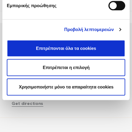
Εμπορικής προώθησης
Προβολή λεπτομερειών
Επιτρέπονται όλα τα cookies
Fodele Beach & Water Park Resort P.O. BOX 1354
Επιτρέπεται η επιλογή
Heraklion 71500 Crete, Greece
Tel
:
+30 2810 522000
Χρησιμοποιήστε μόνο τα απαραίτητα cookies
Email
:
fodele@fodelebeach.gr
Get directions