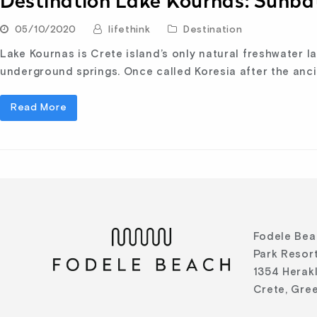
Destination Lake Kournas: Sunb
05/10/2020
lifethink
Destination
Lake Kournas is Crete island’s only natural freshwater la
underground springs. Once called Koresia after the anci
Read More
Fodele Bea
Park Resort
1354 Herak
Crete, Gre