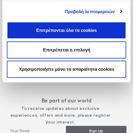
Προβολή λεπτομερειών
Fodele Beach & Water Park Resort P.O. BOX 1354
Επιτρέπονται όλα τα cookies
Heraklion 71500 Crete, Greece
Tel
:
+30 2810 522000
Επιτρέπεται η επιλογή
Email
:
fodele@fodelebeach.gr
Get directions
Χρησιμοποιήστε μόνο τα απαραίτητα cookies
Be part of our world
To receive updates about exclusive
experiences, offers and more, please register
your interest.
Sign Up