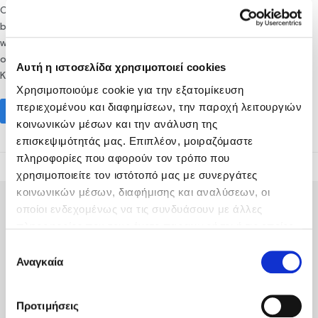
Cretans harvest grapes from the middle of August until the
beginning of October - depending on the purpose the fruit
will serve and their varietals. About forty different varieties
of grapes grow on the island, including native species like
Αυτή η ιστοσελίδα χρησιμοποιεί cookies
Kotsifali,…
Χρησιμοποιούμε cookie για την εξατομίκευση
περιεχομένου και διαφημίσεων, την παροχή λειτουργιών
Read More
κοινωνικών μέσων και την ανάλυση της
επισκεψιμότητάς μας. Επιπλέον, μοιραζόμαστε
πληροφορίες που αφορούν τον τρόπο που
χρησιμοποιείτε τον ιστότοπό μας με συνεργάτες
κοινωνικών μέσων, διαφήμισης και αναλύσεων, οι
οποίοι ενδεχομένως να τις συνδυάσουν με άλλες
πληροφορίες που τους έχετε παραχωρήσει ή τις οποίες
έχουν συλλέξει σε σχέση με την από μέρους σας χρήση
Επιλογή
των υπηρεσιών τους.
Αναγκαία
συγκατάθεσης
Fodele Beach & Water Park Resort P.O. BOX 1354
Heraklion 71500 Crete, Greece
Προτιμήσεις