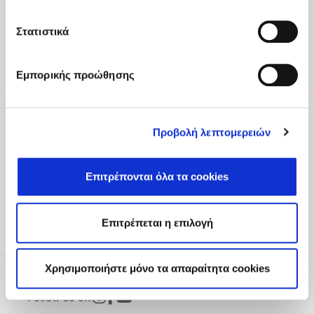
Tel
:
+30 2810 522000
Email
:
fodele@fodelebeach.gr
Στατιστικά
Get directions
Εμπορικής προώθησης
Προβολή λεπτομερειών
Be part of our world
To receive updates about exclusive
experiences, offers and more, please register
Επιτρέπονται όλα τα cookies
your interest.
Sign Up
Επιτρέπεται η επιλογή
Χρησιμοποιήστε μόνο τα απαραίτητα cookies
Follow us on: