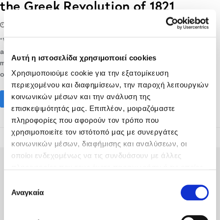
the Greek Revolution of 1821
27/08/2021
lifethink
Destination
“We are all Greeks. Our laws, our literature, our religion, our
arts have their root in Greece.” ~ Percy Bysshe Shelley 2021
Αυτή η ιστοσελίδα χρησιμοποιεί cookies
marks the bicentenary of the Greek Revolution of 1821 -
Χρησιμοποιούμε cookie για την εξατομίκευση
officially the Greek War of Independence - when…
περιεχομένου και διαφημίσεων, την παροχή λειτουργιών
κοινωνικών μέσων και την ανάλυση της
Read More
επισκεψιμότητάς μας. Επιπλέον, μοιραζόμαστε
πληροφορίες που αφορούν τον τρόπο που
χρησιμοποιείτε τον ιστότοπό μας με συνεργάτες
κοινωνικών μέσων, διαφήμισης και αναλύσεων, οι
οποίοι ενδεχομένως να τις συνδυάσουν με άλλες
πληροφορίες που τους έχετε παραχωρήσει ή τις οποίες
έχουν συλλέξει σε σχέση με την από μέρους σας χρήση
Επιλογή
των υπηρεσιών τους.
Αναγκαία
συγκατάθεσης
Fodele Beach & Water Park Resort P.O. BOX 1354