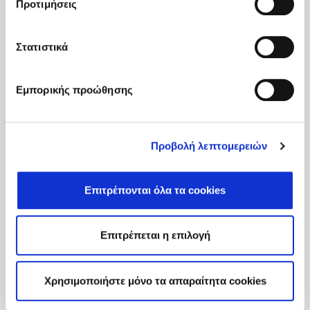
Προτιμήσεις
Heraklion 71500 Crete, Greece
Tel
:
+30 2810 522000
Στατιστικά
Email
:
fodele@fodelebeach.gr
Get directions
Εμπορικής προώθησης
Προβολή λεπτομερειών
Be part of our world
To receive updates about exclusive
Επιτρέπονται όλα τα cookies
experiences, offers and more, please register
your interest.
Επιτρέπεται η επιλογή
Sign Up
Χρησιμοποιήστε μόνο τα απαραίτητα cookies