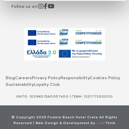
Follow us on:
Blog
Careers
Privacy Policy
Responsibility
Cookies Policy
Sustainability
Loyalty Club
GNTO: 1039Κ015Α0057400 | ΓΕΜΗ: 122177350000
© Copyright 2026 Fodele Beach Hotel Crete All Rights
Reserved |
Web Design & Development by
.
Life
Think