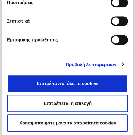
Προτιμήσεις
Heraklion 71500 Crete, Greece
Tel
:
+30 2810 522000
Στατιστικά
Email
:
fodele@fodelebeach.gr
Εμπορικής προώθησης
Get directions
Προβολή λεπτομερειών
Be part of our world
To receive updates about exclusive
Επιτρέπονται όλα τα cookies
experiences, offers and more, please register
your interest.
Επιτρέπεται η επιλογή
Sign Up
Χρησιμοποιήστε μόνο τα απαραίτητα cookies