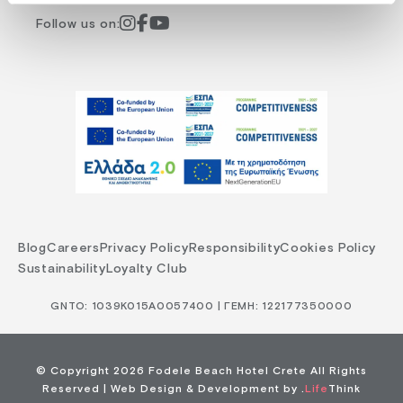
Follow us on:
Blog
Careers
Privacy Policy
Responsibility
Cookies Policy
Sustainability
Loyalty Club
GNTO: 1039Κ015Α0057400 | ΓΕΜΗ: 122177350000
© Copyright 2026 Fodele Beach Hotel Crete All Rights
Reserved |
Web Design & Development by
.
Life
Think