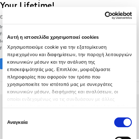
Your Lifetime!
02/04/2023
lifethink
Destination
,
Hotel
In Greek, hospitality translates as xenÃ­a (Î¾ÎµÎ½Î¯Î±) or
filoxenÃ­a (Ï†Î¹Î»Î¿Î¾ÎµÎ½Î¯Î±), and you should experience it at
Αυτή η ιστοσελίδα χρησιμοποιεί cookies
least once in your life. Why? In the following, we will list a
Χρησιμοποιούμε cookie για την εξατομίκευση
few reasons to inspire you to choose Greece as your next…
περιεχομένου και διαφημίσεων, την παροχή λειτουργιών
κοινωνικών μέσων και την ανάλυση της
Read More
επισκεψιμότητάς μας. Επιπλέον, μοιραζόμαστε
πληροφορίες που αφορούν τον τρόπο που
χρησιμοποιείτε τον ιστότοπό μας με συνεργάτες
κοινωνικών μέσων, διαφήμισης και αναλύσεων, οι
οποίοι ενδεχομένως να τις συνδυάσουν με άλλες
πληροφορίες που τους έχετε παραχωρήσει ή τις οποίες
έχουν συλλέξει σε σχέση με την από μέρους σας χρήση
Επιλογή
των υπηρεσιών τους.
Αναγκαία
συγκατάθεσης
Fodele Beach & Water Park Resort P.O. BOX 1354