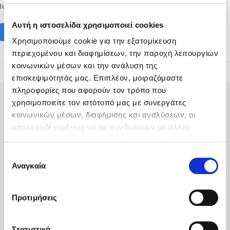
lot to visit with your family outside the city limits,…
Αυτή η ιστοσελίδα χρησιμοποιεί cookies
Read More
Χρησιμοποιούμε cookie για την εξατομίκευση
περιεχομένου και διαφημίσεων, την παροχή λειτουργιών
κοινωνικών μέσων και την ανάλυση της
επισκεψιμότητάς μας. Επιπλέον, μοιραζόμαστε
πληροφορίες που αφορούν τον τρόπο που
χρησιμοποιείτε τον ιστότοπό μας με συνεργάτες
κοινωνικών μέσων, διαφήμισης και αναλύσεων, οι
οποίοι ενδεχομένως να τις συνδυάσουν με άλλες
πληροφορίες που τους έχετε παραχωρήσει ή τις οποίες
Fodele Beach & Water Park Resort P.O. BOX 1354
έχουν συλλέξει σε σχέση με την από μέρους σας χρήση
Επιλογή
Heraklion 71500 Crete, Greece
των υπηρεσιών τους.
Αναγκαία
συγκατάθεσης
Tel
:
+30 2810 522000
Προτιμήσεις
Email
:
fodele@fodelebeach.gr
Get directions
Στατιστικά