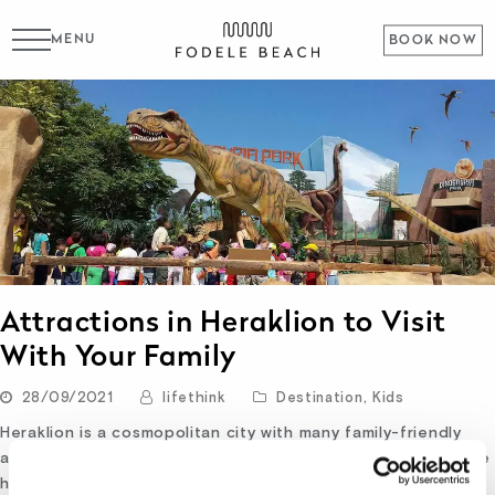
MENU
BOOK NOW
Attractions in Heraklion to Visit
With Your Family
28/09/2021
lifethink
Destination
,
Kids
Heraklion is a cosmopolitan city with many family-friendly
attractions. But, moreover, suppose you want to escape the
hustle and bustle of its streets. In that case, you will find a