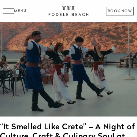
MENU
BOOK NOW
“It Smelled Like Crete” – A Night of
Culture, Craft & Culinary Soul at