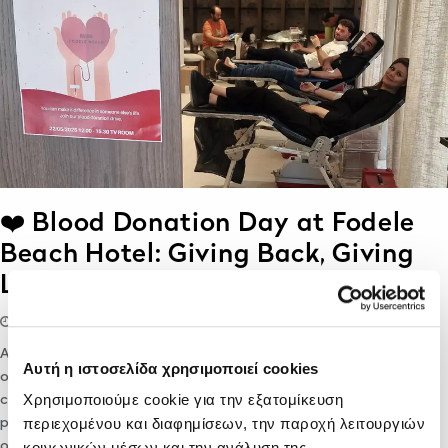
❤️ Blood Donation Day at Fodele
Beach Hotel: Giving Back, Giving
Life
30/05/2025
lifethink
Sustainability
At Fodele Beach Hotel, we believe that hospitality is not
Αυτή η ιστοσελίδα χρησιμοποιεί cookies
only about offering comfort and luxury — it’s also about
Χρησιμοποιούμε cookie για την εξατομίκευση
care, solidarity, and community. On May 22nd, 2025, we
περιεχομένου και διαφημίσεων, την παροχή λειτουργιών
proudly organized a voluntary blood donation drive, inviting
our team members…
κοινωνικών μέσων και την ανάλυση της