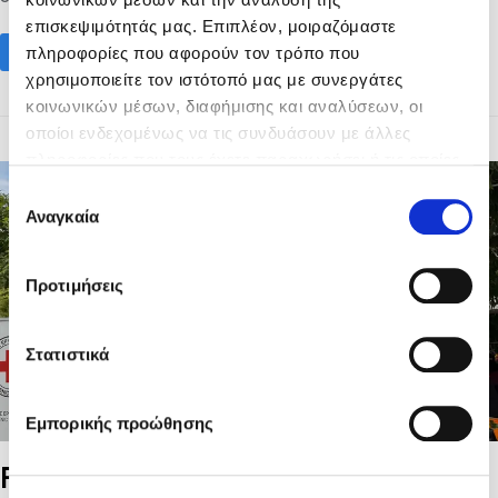
επισκεψιμότητάς μας. Επιπλέον, μοιραζόμαστε
πληροφορίες που αφορούν τον τρόπο που
Read More
χρησιμοποιείτε τον ιστότοπό μας με συνεργάτες
κοινωνικών μέσων, διαφήμισης και αναλύσεων, οι
οποίοι ενδεχομένως να τις συνδυάσουν με άλλες
πληροφορίες που τους έχετε παραχωρήσει ή τις οποίες
έχουν συλλέξει σε σχέση με την από μέρους σας χρήση
Επιλογή
των υπηρεσιών τους.
Αναγκαία
συγκατάθεσης
Προτιμήσεις
Στατιστικά
Εμπορικής προώθησης
Fodele Beach Hotel proudly