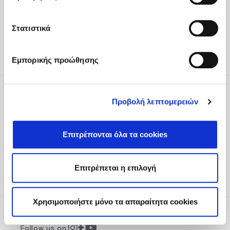
Tel
:
+30 2810 522000
Στατιστικά
Email
:
fodele@fodelebeach.gr
Get directions
Εμπορικής προώθησης
Προβολή λεπτομερειών
Be part of our world
To receive updates about exclusive
Επιτρέπονται όλα τα cookies
experiences, offers and more, please register
your interest.
Sign Up
Επιτρέπεται η επιλογή
Χρησιμοποιήστε μόνο τα απαραίτητα cookies
Follow us on: