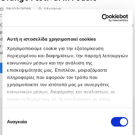
29/03/2019
lifethink
Destination
,
Gastronomy - Culinary
One of the most interesting culinary festivals in Crete takes
place every spring in Fodele, celebrating the region’s most
Αυτή η ιστοσελίδα χρησιμοποιεί cookies
distinguished product: oranges! Taste unique Cretan
recipes, experience a local feast with traditional music and
Χρησιμοποιούμε cookie για την εξατομίκευση
dances, kid-friendly activities, an open-air market,…
περιεχομένου και διαφημίσεων, την παροχή λειτουργιών
κοινωνικών μέσων και την ανάλυση της
Read More
επισκεψιμότητάς μας. Επιπλέον, μοιραζόμαστε
πληροφορίες που αφορούν τον τρόπο που
χρησιμοποιείτε τον ιστότοπό μας με συνεργάτες
κοινωνικών μέσων, διαφήμισης και αναλύσεων, οι
οποίοι ενδεχομένως να τις συνδυάσουν με άλλες
πληροφορίες που τους έχετε παραχωρήσει ή τις οποίες
έχουν συλλέξει σε σχέση με την από μέρους σας χρήση
Επιλογή
των υπηρεσιών τους.
Αναγκαία
συγκατάθεσης