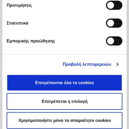
Fodele Beach & Water Park Resort P.O. BOX 1354
Προτιμήσεις
Heraklion 71500 Crete, Greece
Tel
:
+30 2810 522000
Στατιστικά
Email
:
fodele@fodelebeach.gr
Εμπορικής προώθησης
Get directions
Προβολή λεπτομερειών
Be part of our world
Επιτρέπονται όλα τα cookies
To receive updates about exclusive
experiences, offers and more, please register
your interest.
Επιτρέπεται η επιλογή
Sign Up
Χρησιμοποιήστε μόνο τα απαραίτητα cookies