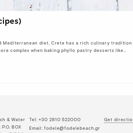
cipes)
d Mediterranean diet, Crete has a rich culinary traditio
ore complex when baking phyllo pastry desserts like…
ch & Water
Tel
:
+30 2810 522000
Get directi
 P.O. BOX
Email
:
fodele@fodelebeach.gr