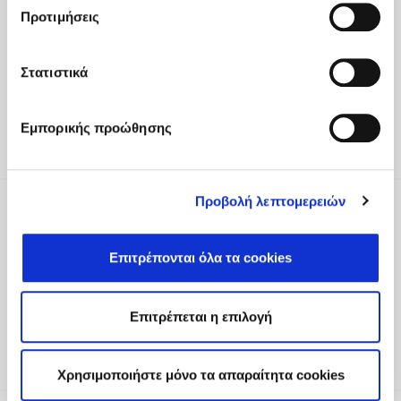
Fodele Beach & Water Park Resort P.O. BOX 1354
Προτιμήσεις
Heraklion 71500 Crete, Greece
Tel
:
+30 2810 522000
Στατιστικά
Email
:
fodele@fodelebeach.gr
Εμπορικής προώθησης
Get directions
Προβολή λεπτομερειών
Be part of our world
Επιτρέπονται όλα τα cookies
To receive updates about exclusive
experiences, offers and more, please register
your interest.
Επιτρέπεται η επιλογή
Sign Up
Χρησιμοποιήστε μόνο τα απαραίτητα cookies