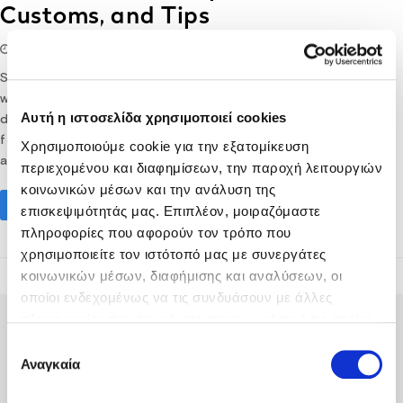
Customs, and Tips
25/09/2023
lifethink
Destination
Summer is the season for indulging in delightful feasts, and
what better place to experience the epitome of culinary
Αυτή η ιστοσελίδα χρησιμοποιεί cookies
delights than the picturesque Cretan villages? Summer
feasts in Cretan villages celebrate local traditions, flavors,
Χρησιμοποιούμε cookie για την εξατομίκευση
and warm hospitality. From savoring mouthwatering…
περιεχομένου και διαφημίσεων, την παροχή λειτουργιών
κοινωνικών μέσων και την ανάλυση της
Read More
επισκεψιμότητάς μας. Επιπλέον, μοιραζόμαστε
πληροφορίες που αφορούν τον τρόπο που
χρησιμοποιείτε τον ιστότοπό μας με συνεργάτες
κοινωνικών μέσων, διαφήμισης και αναλύσεων, οι
οποίοι ενδεχομένως να τις συνδυάσουν με άλλες
πληροφορίες που τους έχετε παραχωρήσει ή τις οποίες
έχουν συλλέξει σε σχέση με την από μέρους σας χρήση
Επιλογή
των υπηρεσιών τους.
Αναγκαία
συγκατάθεσης