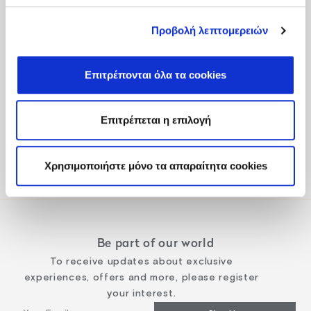
Προβολή λεπτομερειών
Fodele Beach & Water Park Resort P.O. BOX 1354
Επιτρέπονται όλα τα cookies
Heraklion 71500 Crete, Greece
Tel
:
+30 2810 522000
Επιτρέπεται η επιλογή
Email
:
fodele@fodelebeach.gr
Χρησιμοποιήστε μόνο τα απαραίτητα cookies
Get directions
Be part of our world
To receive updates about exclusive
experiences, offers and more, please register
your interest.