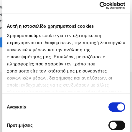
When is Easter in Crete in 2022? Suppose you plan to
experience the Greek Orthodox Easter in Crete in 2022. In
that case, you should arrive early enough to observe the
Αυτή η ιστοσελίδα χρησιμοποιεί cookies
celebrations held on Good Friday - April 22 -…
Χρησιμοποιούμε cookie για την εξατομίκευση
περιεχομένου και διαφημίσεων, την παροχή λειτουργιών
Read More
κοινωνικών μέσων και την ανάλυση της
επισκεψιμότητάς μας. Επιπλέον, μοιραζόμαστε
πληροφορίες που αφορούν τον τρόπο που
χρησιμοποιείτε τον ιστότοπό μας με συνεργάτες
κοινωνικών μέσων, διαφήμισης και αναλύσεων, οι
οποίοι ενδεχομένως να τις συνδυάσουν με άλλες
πληροφορίες που τους έχετε παραχωρήσει ή τις οποίες
έχουν συλλέξει σε σχέση με την από μέρους σας χρήση
Επιλογή
των υπηρεσιών τους.
Αναγκαία
συγκατάθεσης
Fodele Beach & Water Park Resort P.O. BOX 1354
Heraklion 71500 Crete, Greece
Προτιμήσεις
Tel
:
+30 2810 522000