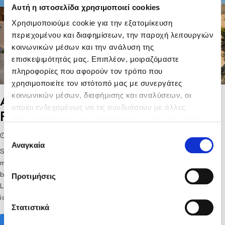
Αυτή η ιστοσελίδα χρησιμοποιεί cookies
Χρησιμοποιούμε cookie για την εξατομίκευση
περιεχομένου και διαφημίσεων, την παροχή λειτουργιών
κοινωνικών μέσων και την ανάλυση της
επισκεψιμότητάς μας. Επιπλέον, μοιραζόμαστε
πληροφορίες που αφορούν τον τρόπο που
χρησιμοποιείτε τον ιστότοπό μας με συνεργάτες
κοινωνικών μέσων, διαφήμισης και αναλύσεων, οι
Arkadi Monastery, a European
οποίοι ενδεχομένως να τις συνδυάσουν με άλλες
Freedom Monument
πληροφορίες που τους έχετε παραχωρήσει ή τις οποίες
έχουν συλλέξει σε σχέση με την από μέρους σας χρήση
Επιλογή
25/04/2019
lifethink
Destination
των υπηρεσιών τους.
Αναγκαία
συγκατάθεσης
Set in the lovely Cretan countryside, Arkadi Monastery is a
must-see monument of the island with an impressive
baroque architecture and an even more impressive history.
Προτιμήσεις
Located about 23km from the city of Rethymno, it makes an
ideal day trip…
Στατιστικά
Read More