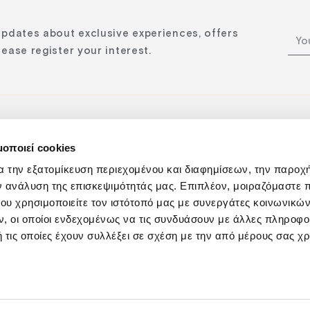
updates about exclusive experiences, offers
ease register your interest.
μοποιεί cookies
n:
α την εξατομίκευση περιεχομένου και διαφημίσεων, την παροχ
ν ανάλυση της επισκεψιμότητάς μας. Επιπλέον, μοιραζόμαστε 
ου χρησιμοποιείτε τον ιστότοπό μας με συνεργάτες κοινωνικώ
, οι οποίοι ενδεχομένως να τις συνδυάσουν με άλλες πληροφο
 τις οποίες έχουν συλλέξει σε σχέση με την από μέρους σας χ
Privacy Policy
Responsibility
Cookies Policy
Sustainabilit
GNTO: 1039Κ015Α0057400 | ΓΕΜΗ: 122177350000