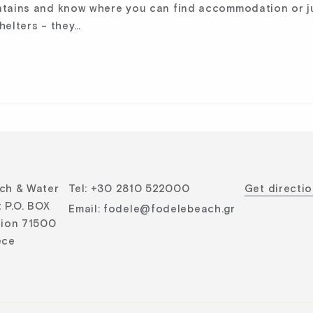
untains and know where you can find accommodation or 
helters - they…
ch & Water
Tel
:
+30 2810 522000
Get directi
 P.O. BOX
Email
:
fodele@fodelebeach.gr
lion 71500
ece