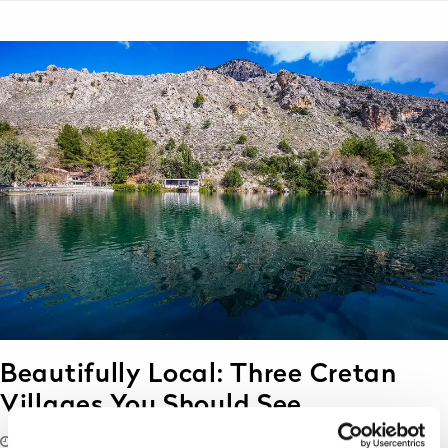
Beautifully Local: Three Cretan
Villages You Should See
20/04/2021
lifethink
Destination