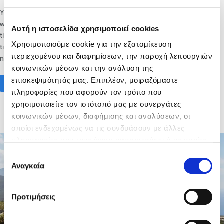
Your next best Cretan experience will be beautifully local
when you explore one of the traditional villages at the
Αυτή η ιστοσελίδα χρησιμοποιεί cookies
throbbing heart of the island. These settlements combine
Χρησιμοποιούμε cookie για την εξατομίκευση
tradition and authenticity with the locals’ deep respect for
περιεχομένου και διαφημίσεων, την παροχή λειτουργιών
nature and its bounty.…
κοινωνικών μέσων και την ανάλυση της
επισκεψιμότητάς μας. Επιπλέον, μοιραζόμαστε
Read More
πληροφορίες που αφορούν τον τρόπο που
χρησιμοποιείτε τον ιστότοπό μας με συνεργάτες
κοινωνικών μέσων, διαφήμισης και αναλύσεων, οι
οποίοι ενδεχομένως να τις συνδυάσουν με άλλες
πληροφορίες που τους έχετε παραχωρήσει ή τις οποίες
έχουν συλλέξει σε σχέση με την από μέρους σας χρήση
Επιλογή
των υπηρεσιών τους.
Αναγκαία
συγκατάθεσης
Προτιμήσεις