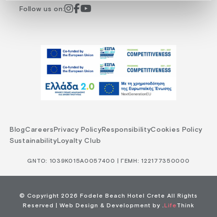
Follow us on:
Blog
Careers
Privacy Policy
Responsibility
Cookies Policy
Sustainability
Loyalty Club
GNTO: 1039Κ015Α0057400 | ΓΕΜΗ: 122177350000
© Copyright 2026 Fodele Beach Hotel Crete All Rights
Reserved |
Web Design & Development by
.
Life
Think