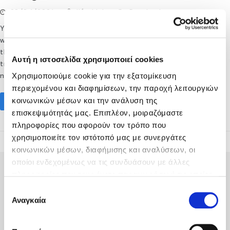
20/04/2021
lifethink
Destination
Your next best Cretan experience will be beautifully local
when you explore one of the traditional villages at the
throbbing heart of the island. These settlements combine
Αυτή η ιστοσελίδα χρησιμοποιεί cookies
tradition and authenticity with the locals’ deep respect for
Χρησιμοποιούμε cookie για την εξατομίκευση
nature and its bounty.…
περιεχομένου και διαφημίσεων, την παροχή λειτουργιών
κοινωνικών μέσων και την ανάλυση της
Read More
επισκεψιμότητάς μας. Επιπλέον, μοιραζόμαστε
πληροφορίες που αφορούν τον τρόπο που
χρησιμοποιείτε τον ιστότοπό μας με συνεργάτες
κοινωνικών μέσων, διαφήμισης και αναλύσεων, οι
οποίοι ενδεχομένως να τις συνδυάσουν με άλλες
πληροφορίες που τους έχετε παραχωρήσει ή τις οποίες
έχουν συλλέξει σε σχέση με την από μέρους σας χρήση
Επιλογή
των υπηρεσιών τους.
Αναγκαία
συγκατάθεσης
Fodele Beach & Water Park Resort P.O. BOX 1354