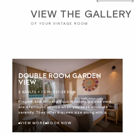
VIEW THE GALLERY
OF YOUR VINTAGE ROOM
DOUBLE ROOM GARDEN
VIEW
2 ADULTS + 1 CHILD
21-25 SQM.
Elegant and Africasa double rooms garden view,
are a fantastic choice when you seek absolute
serenity. They offer a queen size along with a...
VIEW MORE
BOOK NOW