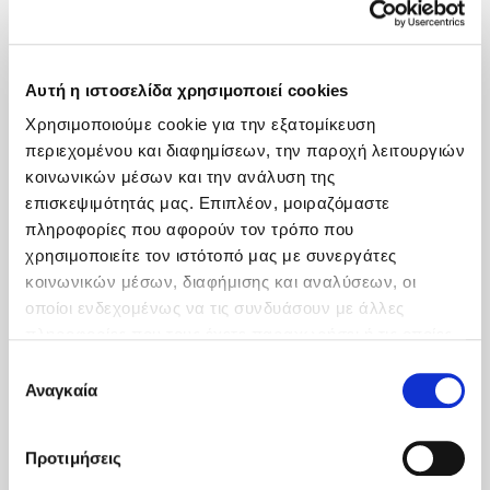
Sofa Bed
Wake-up Call
Αυτή η ιστοσελίδα χρησιμοποιεί cookies
Χρησιμοποιούμε cookie για την εξατομίκευση
Weight scale
περιεχομένου και διαφημίσεων, την παροχή λειτουργιών
κοινωνικών μέσων και την ανάλυση της
Wi-Fi Internet Access (Exceptional quality
επισκεψιμότητάς μας. Επιπλέον, μοιραζόμαστε
through optic fiber)
πληροφορίες που αφορούν τον τρόπο που
χρησιμοποιείτε τον ιστότοπό μας με συνεργάτες
κοινωνικών μέσων, διαφήμισης και αναλύσεων, οι
οποίοι ενδεχομένως να τις συνδυάσουν με άλλες
πληροφορίες που τους έχετε παραχωρήσει ή τις οποίες
έχουν συλλέξει σε σχέση με την από μέρους σας χρήση
Επιλογή
των υπηρεσιών τους.
Αναγκαία
συγκατάθεσης
Προτιμήσεις